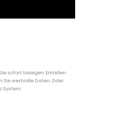
 sofort loslegen. Erstellen
n Sie wertvolle Daten. Oder
es System.