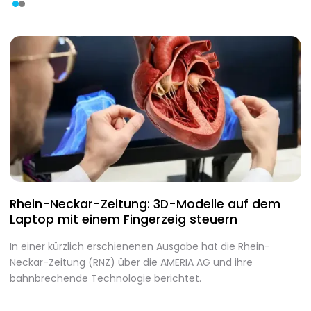
Rhein-Neckar-Zeitung: 3D-Modelle auf dem
A
Laptop mit einem Fingerzeig steuern
d
In einer kürzlich erschienenen Ausgabe hat die Rhein-
A
Neckar-Zeitung (RNZ) über die AMERIA AG und ihre
m
bahnbrechende Technologie berichtet.
I