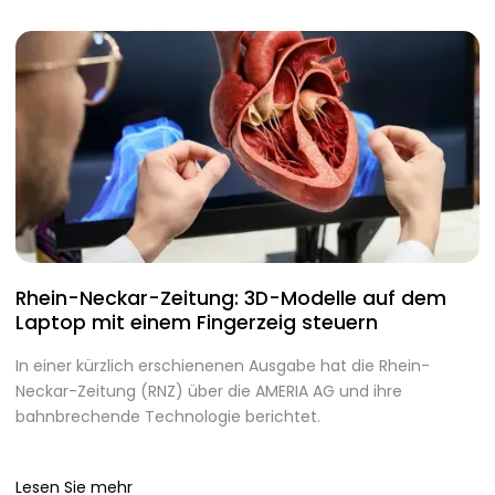
Rhein-Neckar-Zeitung: 3D-Modelle auf dem
A
Laptop mit einem Fingerzeig steuern
d
In einer kürzlich erschienenen Ausgabe hat die Rhein-
A
Neckar-Zeitung (RNZ) über die AMERIA AG und ihre
m
bahnbrechende Technologie berichtet.
I
Lesen Sie mehr
L