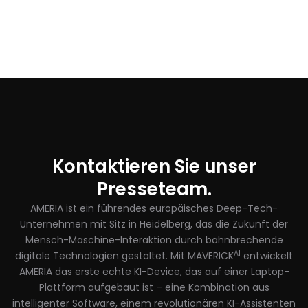
Kontaktieren Sie unser
Presseteam.
AMERIA ist ein führendes europäisches Deep-Tech-
Unternehmen mit Sitz in Heidelberg, das die Zukunft der
Mensch-Maschine-Interaktion durch bahnbrechende
AI
digitale Technologien gestaltet. Mit MAVERICK
entwickelt
AMERIA das erste echte KI-Device, das auf einer Laptop-
Plattform aufgebaut ist – eine Kombination aus
intelligenter Software, einem revolutionären KI-Assistenten