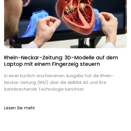
Rhein-Neckar-Zeitung: 3D-Modelle auf dem
A
Laptop mit einem Fingerzeig steuern
d
In einer kürzlich erschienenen Ausgabe hat die Rhein-
A
Neckar-Zeitung (RNZ) über die AMERIA AG und ihre
m
bahnbrechende Technologie berichtet.
I
Lesen Sie mehr
L