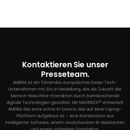
Kontaktieren Sie unser
Presseteam.
AMERIA ist ein führendes europäisches Deep-Tech-
Unternehmen mit Sitz in Heidelberg, das die Zukunft der
Mensch-Maschine-Interaktion durch bahnbrechende
AI
digitale Technologien gestaltet. Mit MAVERICK
entwickelt
AMERIA das erste echte KI-Device, das auf einer Laptop-
Plattform aufgebaut ist – eine Kombination aus
intelligenter Software, einem revolutionären KI-Assistenten
und einem schlanken Formfaktor.