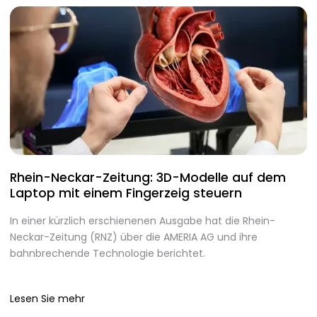
Rhein-Neckar-Zeitung: 3D-Modelle auf dem
A
Laptop mit einem Fingerzeig steuern
d
In einer kürzlich erschienenen Ausgabe hat die Rhein-
A
Neckar-Zeitung (RNZ) über die AMERIA AG und ihre
m
bahnbrechende Technologie berichtet.
I
Lesen Sie mehr
L