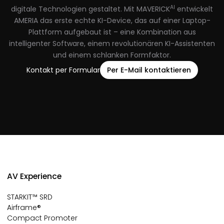
AI
digitale Technologien gestaltet. Mit MAVERICK
entwickelt
AMERIA das erste echte KI-Device, das auf einer Laptop-
Plattform aufgebaut ist – eine Kombination aus
intelligenter Software, einem revolutionären KI-Assistenten
und einem schlanken Formfaktor.
Kontakt per Formular
Per E-Mail kontaktieren
AV Experience
STARKIT™ SRD
Airframe®
Compact Promoter