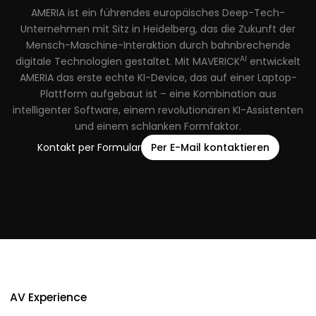
AMERIA ist ein führendes europäisches Deep-Tech-
Unternehmen mit Sitz in Heidelberg, das die Zukunft der
Mensch-Maschine-Interaktion durch bahnbrechende
AI
digitale Technologien gestaltet. Mit MAVERICK
entwickelt
AMERIA das erste echte KI-Device, das auf einer Laptop-
Plattform aufgebaut ist – eine Kombination aus
intelligenter Software, einem revolutionären KI-Assistenten
und einem schlanken Formfaktor.
Kontakt per Formular
Per E-Mail kontaktieren
AV Experience