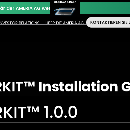
Chatbot öffnen
när der AMERIA AG werden.
KONTAKTIEREN SIE 
INVESTOR RELATIONS
ÜBER DIE AMERIA AG
RKIT™
Installation 
KIT™ 1.0.0