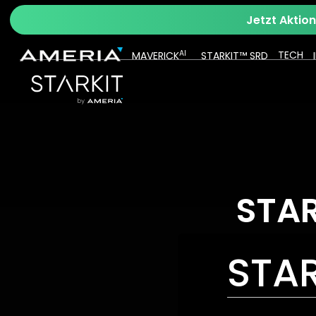
Jetzt Aktio
AI
TECH
MAVERICK
STARKIT™ SRD
STA
STAR