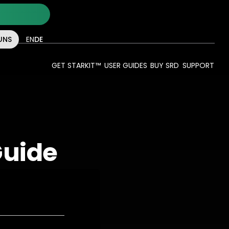
UNS
EN
DE
SUPPORT
GET STARKIT™
USER GUIDES
BUY SRD
Guide
Instal